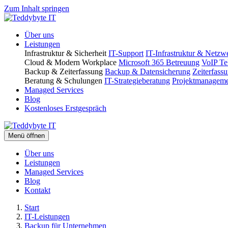
Zum Inhalt springen
Über uns
Leistungen
Infrastruktur & Sicherheit
IT-Support
IT-Infrastruktur & Netzw
Cloud & Modern Workplace
Microsoft 365 Betreuung
VoIP Te
Backup & Zeiterfassung
Backup & Datensicherung
Zeiterfass
Beratung & Schulungen
IT-Strategieberatung
Projektmanagem
Managed Services
Blog
Kostenloses Erstgespräch
Menü öffnen
Über uns
Leistungen
Managed Services
Blog
Kontakt
Start
IT-Leistungen
Backup für Unternehmen