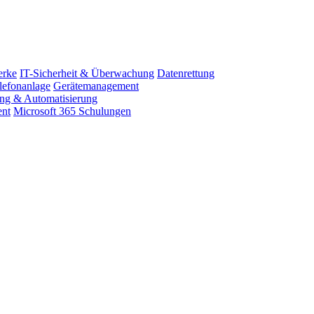
erke
IT-Sicherheit & Überwachung
Datenrettung
lefonanlage
Gerätemanagement
ung & Automatisierung
ent
Microsoft 365 Schulungen