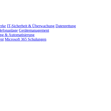
erke
IT-Sicherheit & Überwachung
Datenrettung
lefonanlage
Gerätemanagement
ung & Automatisierung
ent
Microsoft 365 Schulungen