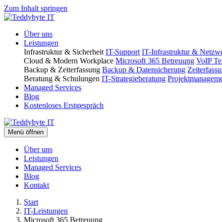
Zum Inhalt springen
Über uns
Leistungen
Infrastruktur & Sicherheit
IT-Support
IT-Infrastruktur & Netzw
Cloud & Modern Workplace
Microsoft 365 Betreuung
VoIP Te
Backup & Zeiterfassung
Backup & Datensicherung
Zeiterfass
Beratung & Schulungen
IT-Strategieberatung
Projektmanagem
Managed Services
Blog
Kostenloses Erstgespräch
Menü öffnen
Über uns
Leistungen
Managed Services
Blog
Kontakt
Start
IT-Leistungen
Microsoft 365 Betreuung