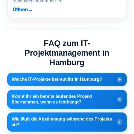
transparent kommuniziert.
Öffnen
→
FAQ zum IT-
Projektmanagement in
Hamburg
Welche IT-Projekte betreut ihr in Hamburg?
Könnt ihr ein bereits laufendes Projekt
übernehmen, wenn es festhängt?
Wie läuft die Abstimmung während des Projekts
ab?